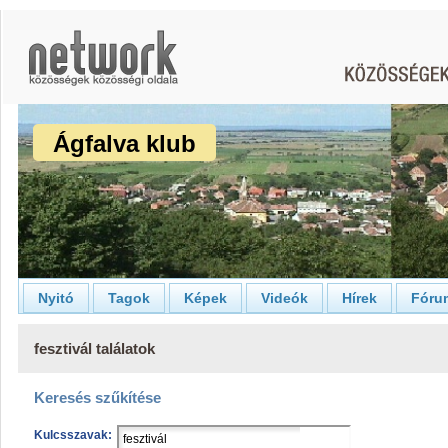
Ágfalva klub
Nyitó
Tagok
Képek
Videók
Hírek
Fóru
fesztivál találatok
Keresés szűkítése
Kulcsszavak: