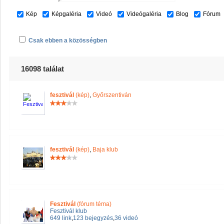
Kép
Képgaléria
Videó
Videógaléria
Blog
Fórum
Csak ebben a közösségben
16098 találat
fesztivál
(kép)
,
Győrszentiván
fesztivál
(kép)
,
Baja klub
Fesztivál
(fórum téma)
Fesztivál klub
649 link
,
123 bejegyzés
,
36 videó