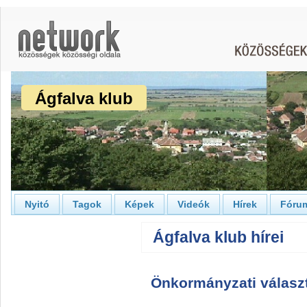
Ágfalva klub
Nyitó
Tagok
Képek
Videók
Hírek
Fóru
Ágfalva klub hírei
Önkormányzati válasz