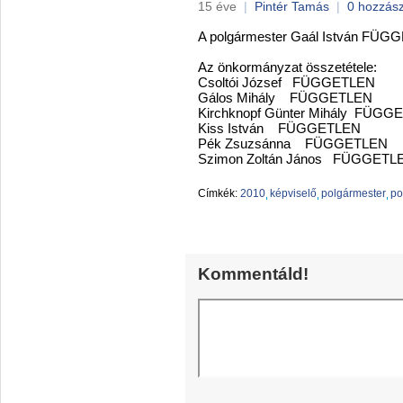
15 éve
|
Pintér Tamás
|
0 hozzás
A polgármester Gaál István FÜGGET
Az önkormányzat összetétele:
Csoltói József FÜGGETLEN
Gálos Mihály FÜGGETLEN
Kirchknopf Günter Mihály FÜG
Kiss István FÜGGETLEN
Pék Zsuzsánna FÜGGETLEN
Szimon Zoltán János FÜGGETL
Címkék:
2010
képviselő
polgármester
po
Kommentáld!