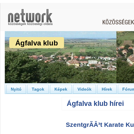
Ágfalva klub
Nyitó
Tagok
Képek
Videók
Hírek
Fóru
Ágfalva klub hírei
SzentgrÃÂ³t Karate K