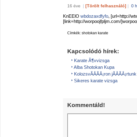
16 éve
|
[Törölt felhasználó]
|
0 
KnEElO
wbdozaxdfyfo
, [url=http:/
[link=http://worpoojfpljm.com/]worpooj
Címkék:
shotokan karate
Kapcsolódó hírek:
Karate Ã¶vvizsga
Alba Shotokan Kupa
KolozsvÃÂÃÂ¡ron jÃÂÃÂ¡rtunk
Sikeres karate vizsga
Kommentáld!