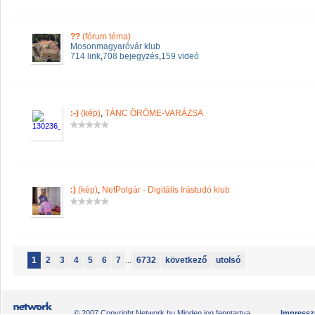
??
(fórum téma)
Mosonmagyaróvár klub
714 link
,
708 bejegyzés
,
159 videó
:-)
(kép)
,
TÁNC ÖRÖME-VARÁZSA
:)
(kép)
,
NetPolgár - Digitális Irástudó klub
1
2
3
4
5
6
7
...
6732
következő
utolsó
© 2007 Copyright Network.hu Minden jog fenntartva.
Impress