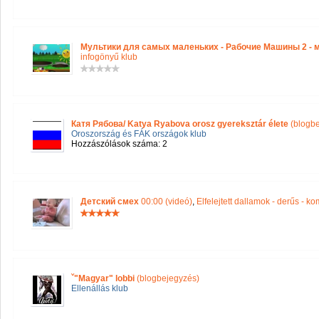
Мультики для самых маленьких - Рабочие Машины 2 
infogönyű klub
Катя Рябова/ Katya Ryabova orosz gyereksztár élete
(blogbe
Oroszország és FÁK országok klub
Hozzászólások száma: 2
Детский смех
00:00 (videó)
,
Elfelejtett dallamok - derűs - ko
ˇ"Magyar" lobbi
(blogbejegyzés)
Ellenállás klub