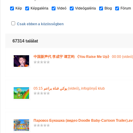
Kép
Képgaléria
Videó
Videógaléria
Blog
Fórum
Csak ebben a közösségben
67314 találat
中国新声代 李成宇 谭芷昀 《You Raise Me Up》
00:00 (videó
يوكي قناة براعم
05:15 (videó)
,
infogönyű klub
Паровоз Букашка (видео Doodle Baby-Cartoon Trailer).av