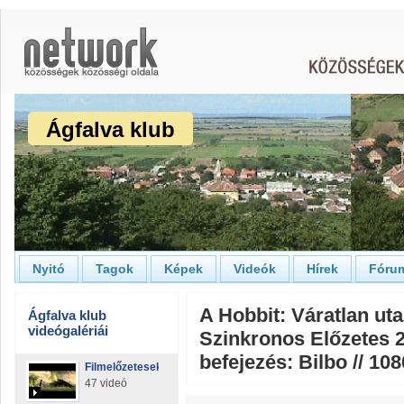
Ágfalva klub
Nyitó
Tagok
Képek
Videók
Hírek
Fóru
A Hobbit: Váratlan uta
Ágfalva klub
videógalériái
Szinkronos Előzetes 2.
befejezés: Bilbo // 10
Filmelőzetesek
47 videó