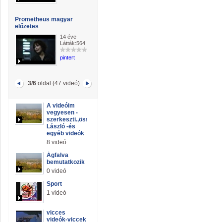
Prometheus magyar
előzetes
14 éve
Látták:564
pintert
3/6
oldal (47 videó)
A videóim
vegyesen -
szerkeszti.,összeállitja.:Király
László -és
egyéb videók
8 videó
Ágfalva
bemutatkozik
0 videó
Sport
1 videó
vicces
videók-viccek