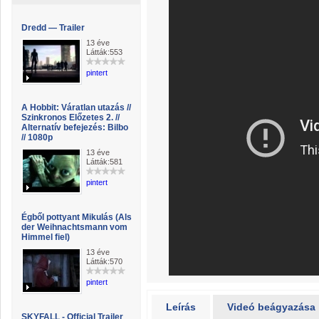
Dredd — Trailer
13 éve
Látták:553
pintert
A Hobbit: Váratlan utazás //
Szinkronos Előzetes 2. //
Alternatív befejezés: Bilbo
// 1080p
13 éve
Látták:581
pintert
Égből pottyant Mikulás (Als
der Weihnachtsmann vom
Himmel fiel)
13 éve
Látták:570
pintert
Leírás
Videó beágyazása
SKYFALL - Official Trailer