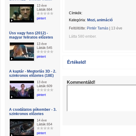
13 éve
Látták:664
Címkék:
pintert
Kategória:
Mozi, animáció
Feltöltötte:
Pintér Tamás
|
13 éve
Üss vagy fuss (2012) -
Látta 580 ember.
magyar feliratos előzetes
13 éve
Látták:545
pintert
Értékeld!
A kaptár - Megtorlás 3D - 2.
szinkronos előzetes (18E)
Kommentáld!
13 éve
Látták:609
pintert
A csodálatos pókember - 3.
szinkronos előzetes
14 éve
Látták:654
pintert