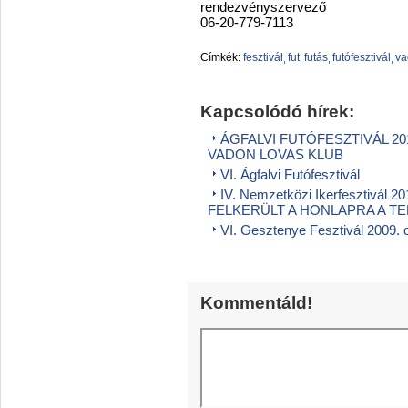
rendezvényszervező
06-20-779-7113
Címkék:
fesztivál
fut
futás
futófesztivál
va
Kapcsolódó hírek:
ÁGFALVI FUTÓFESZTIVÁL 201
VADON LOVAS KLUB
VI. Ágfalvi Futófesztivál
IV. Nemzetközi Ikerfesztivál 20
FELKERÜLT A HONLAPRA A T
VI. Gesztenye Fesztivál 2009. 
Kommentáld!