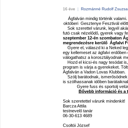
16 éve
|
Rozmánné Rudolf Zsuzs
Ágfalván mindig történik valami. 
októberi Gesztenye Fesztivál előtt
Sok szerettel várunk, legyél akár
futó csak nézelődő, gyerek vagy fel
szeptember 12-én szombaton Ág
megrendezésre kerülő Ágfalvi Fu
Gyere el, válaszd ki a Neked legm
egy kellemeset az ágfalvi erdőben 
válogathatsz a korosztályodnak me
Hozd el kicsi-és nagy tesódat is,
program is várja a gyerekeket. Töl
Ágfalván a Vadon Lovas Klubban.
Szólj barátodnak, ismerősödnek is
is szólhassanak időben barátaikna
Gyere fuss és sportolj vel
Bővebb információ és a 
Sok szeretettel várunk mindenkit!
Barcza Attila
testnevelő tanár
06-30-613 4689
Csoltói József