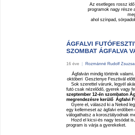
Az esetleges rossz idő se
programok nagy része a f
meg
ahol színpad, sörpadok-
ÁGFALVI FUTÓFESZTIV
SZOMBAT ÁGFALVA V
16 éve
|
Rozmánné Rudolf Zsuzs
Ágfalván mindig történik valami. 
októberi Gesztenye Fesztivál előtt
Sok szerettel várunk, legyél akár
futó csak nézelődő, gyerek vagy fel
szeptember 12-én szombaton Ág
megrendezésre kerülő Ágfalvi Fu
Gyere el, válaszd ki a Neked legm
egy kellemeset az ágfalvi erdőben 
válogathatsz a korosztályodnak me
Hozd el kicsi-és nagy tesódat is,
program is várja a gyerekeket.