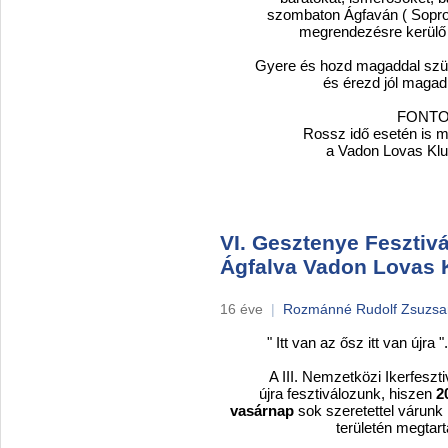
szombaton Ágfaván ( Sopron
megrendezésre kerülő 
Gyere és hozd magaddal szülei
és érezd jól magad Ág
FONTO
Rossz idő esetén is 
a Vadon Lovas Klub fe
VI. Gesztenye Fesztivá
Ágfalva Vadon Lovas 
16 éve
|
Rozmánné Rudolf Zsuzs
" Itt van az ősz itt van újra 
A III. Nemzetközi Ikerfesztiv
újra fesztiválozunk, hiszen
2
vasárnap
sok szeretettel várunk
területén megtart