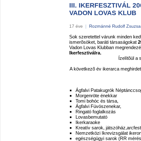
III. IKERFESZTIVÁL 2
VADON LOVAS KLUB
17 éve
|
Rozmánné Rudolf Zsuzs
Sok szeretettel várunk minden kedv
ismerõsöket, baráti társaságokat
2
Vadon Lovas Klubban megrendezés
Ikerfesztiválra.
Ízelítõül a sok-sok 
A következõ év ikerarca meghirdet
Ágfalvi Patakugrók Néptánccso
Morgenröte énekkar
Tomi bohóc és társa,
Ágfalvi Fúvószenekar,
Ringató foglalkozás
Lovasbemutató
Ikerkaraoke
Kreatív sarok, játszóház,arcfes
Nemzetközi Ikrevizsgálat ikero
egészségügyi sarok (RR mérés,