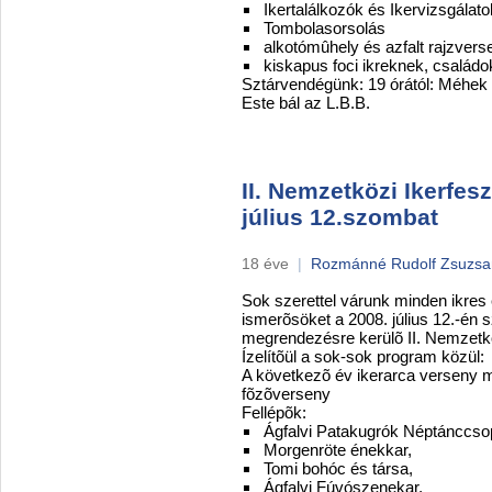
Ikertalálkozók és Ikervizsgálato
Tombolasorsolás
alkotómûhely és azfalt rajzve
kiskapus foci ikreknek, család
Sztárvendégünk: 19 órától: Méhek
Este bál az L.B.B.
II. Nemzetközi Ikerfesz
július 12.szombat
18 éve
|
Rozmánné Rudolf Zsuzs
Sok szerettel várunk minden ikres 
ismerõsöket a 2008. július 12.-én
megrendezésre kerülõ II. Nemzetköz
Ízelítõül a sok-sok program közül:
A következõ év ikerarca verseny m
fõzõverseny
Fellépõk:
Ágfalvi Patakugrók Néptánccsop
Morgenröte énekkar,
Tomi bohóc és társa,
Ágfalvi Fúvószenekar,