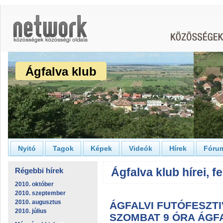
Ágfalva klub
Nyitó
Tagok
Képek
Videók
Hírek
Fóru
Ágfalva klub hírei, fe
Régebbi hírek
2010. október
2010. szeptember
2010. augusztus
ÁGFALVI FUTÓFESZTIV
2010. július
SZOMBAT 9 ÓRA ÁGF