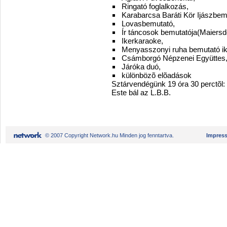
Ringató foglalkozás,
Karabarcsa Baráti Kör Ijászbem
Lovasbemutató,
Ír táncosok bemutatója(Maiersdo
Ikerkaraoke,
Menyasszonyi ruha bemutató ik
Csámborgó Népzenei Együttes
Járóka duó,
különbözõ elõadások
Sztárvendégünk 19 óra 30 perctõl:
Este bál az L.B.B.
© 2007 Copyright Network.hu Minden jog fenntartva.
Impres