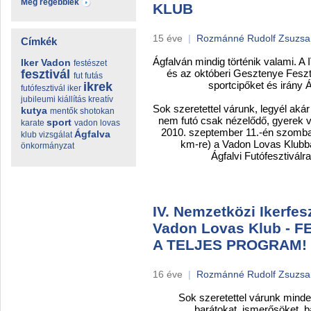
Még régebbiek
KLUB
15 éve
|
Rozmánné Rudolf Zsuzs
Címkék
Ágfalván mindig történik valami. A 
Iker
Vadon
festészet
fesztivál
és az októberi Gesztenye Fesztivá
fut
futás
sportcipőket és irány Ágf
ikrek
futófesztivál
iker
jubileumi
kiállítás
kreatív
Sok szeretettel várunk, legyél aká
kutya
mentők
shotokan
nem futó csak nézelődő, gyerek vag
sport
karate
vadon lovas
2010. szeptember 11.-én szombato
Ágfalva
klub
vizsgálat
km-re) a Vadon Lovas Klubban
önkormányzat
Ágfalvi Futófesztiválra
IV. Nemzetközi Ikerfes
Vadon Lovas Klub -
A TELJES PROGRAM!
16 éve
|
Rozmánné Rudolf Zsuzs
Sok szeretettel várunk minde
barátokat, ismerősöket, bar