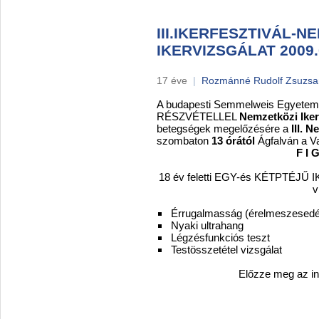
III.IKERFESZTIVÁL-N
IKERVIZSGÁLAT 2009.
17 éve
|
Rozmánné Rudolf Zsuzs
A budapesti Semmelweis Egyetem
RÉSZVÉTELLEL
Nemzetközi Iker
betegségek megelőzésére a
III. 
szombaton
13 órától
Ágfalván a V
F I 
18 év feletti EGY-és KÉTPTÉ
v
Érrugalmasság (érelmeszesedés
Nyaki ultrahang
Légzésfunkciós teszt
Testösszetétel vizsgálat
Előzze meg az in