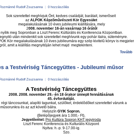
Rozmánné Rudolf Zsuzsanna
|
0 hozzászólás
Sok szeretettel meghívjuk Önt, kedves családját, barátait, ismerõseit
az
ALPOK Képzõmûvészeti Kör Egyesület
megalakulásának 10 éves jubileumi kiállítására, mely
2
008. november 16-án vasárnap 16 órától
nyílik meg Sopronban a Liszt Ferenc Kúltúrális és Konferencia Központban.
gnyitó után mindenkit sok szeretettel meghívunk egy pohár italra, süteményre.
 Kör megalakulásának 10 éves jubileumára egy szép kivitelû könyv is megjele
gról, amit a kiállítás megnyitóján lehet majd megtekinteni.
Tovább
es a Testvériség Táncegyüttes - Jubileumi műsor
Rozmánné Rudolf Zsuzsanna
|
0 hozzászólás
A Testvériség Táncegyüttes
2008. 2008. november 29.- én 18 órakor ünnepli fennállásának
45. évfordulóját.
gi táncosunkat, alapító tagunkat, szülõket, érdeklõdõket szeretettel várunk a
 mûsorunkra és az azt követõ bálra.
Helyszín
GYIK Sopron.
(Belépõjegyek ára 1.000,- Ft),
Jegyelõvétel:
Pro Kultúra Sopron KHT jegyiroda
Liszt Ferenc Konferencia és Kulturális Központ
Nyitva: h.-p. 9-17.00-ig.
Szo.