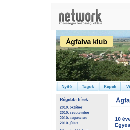
Ágfalva klub
Nyitó
Tagok
Képek
V
Ágfa
Régebbi hírek
2010. október
2010. szeptember
2010. augusztus
10 év
2010. július
Egyesü