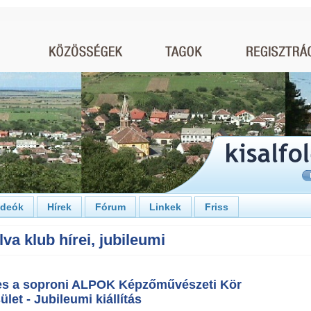
ideók
Hírek
Fórum
Linkek
Friss
lva klub hírei, jubileumi
es a soproni ALPOK Képzőművészeti Kör
let - Jubileumi kiállítás