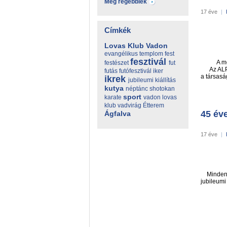
Még régebbiek
17 éve
|
Címkék
Lovas Klub
Vadon
evangélikus templom
fest
fesztivál
A me
festészet
fut
Az ALPOK
futás
futófesztivál
iker
a társasá
ikrek
jubileumi
kiállítás
kutya
néptánc
shotokan
sport
karate
vadon lovas
klub
vadvirág Étterem
45 év
Ágfalva
17 éve
|
Minden ré
jubileumi