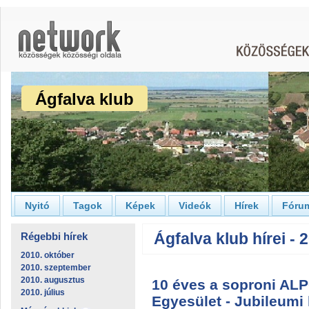
Ágfalva klub
Nyitó
Tagok
Képek
Videók
Hírek
Fóru
Ágfalva klub hírei -
Régebbi hírek
2010. október
2010. szeptember
2010. augusztus
10 éves a soproni AL
2010. július
Egyesület - Jubileumi k