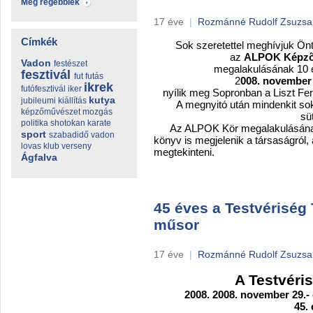
Még régebbiek
17 éve
|
Rozmánné Rudolf Zsuzs
Címkék
Sok szeretettel meghívjuk Önt,
az
ALPOK Képzõm
Vadon
festészet
megalakulásának 10 év
fesztivál
fut
futás
2
008. november 
ikrek
futófesztivál
iker
nyílik meg Sopronban a Liszt Fer
kutya
jubileumi
kiállítás
A megnyitó után mindenkit sok 
képzőművészet
mozgás
sü
politika
shotokan karate
Az ALPOK Kör megalakulásának 1
sport
szabadidő
vadon
könyv is megjelenik a társaságról, 
lovas klub
verseny
megtekinteni.
Ágfalva
45 éves a Testvériség
műsor
17 éve
|
Rozmánné Rudolf Zsuzs
A Testvéri
2008. 2008. november 29.-
45. 