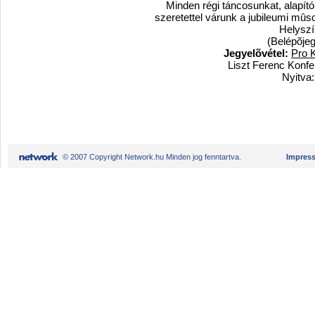
Minden régi táncosunkat, alapító 
szeretettel várunk a jubileumi mûs
Helysz
(Belépõjeg
Jegyelõvétel:
Pro 
Liszt Ferenc Konfe
Nyitva:
© 2007 Copyright Network.hu Minden jog fenntartva.
Impres