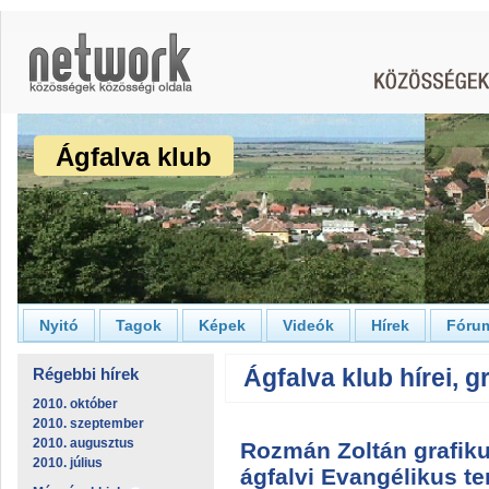
Ágfalva klub
Nyitó
Tagok
Képek
Videók
Hírek
Fóru
Ágfalva klub hírei, g
Régebbi hírek
2010. október
2010. szeptember
2010. augusztus
Rozmán Zoltán grafikus
2010. július
ágfalvi Evangélikus t