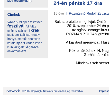
Még régebbiek
24-én péntek 17 óra
15 éve
|
Rozmánné Rudolf Zsuzs
Címkék
Sok szeretettel meghívjuk Önt és k
Vadon
fellépés
festészet
fesztivál
2010. szeptember 24-én pént
fut
futás
az ágfalvi evangélikus t
ikrek
futófesztivál
iker
ROZMÁN ZOLTÁN grafikus, fes
jubileumi
kiállítás
kreatív
kutya
mentők
shotokan
A kiállítást megnyitja : Huszá
sport
karate
vadon lovas
Ágfalva
klub
vizsgálat
Közreműködnek: H. Nagy Ce
önkormányzat
Gerhát László-org
Mindenkit sok szeretette
© 2007 Copyright Network.hu Minden jog fenntartva.
Impres